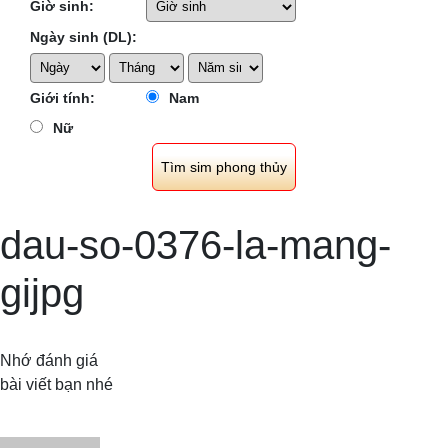
Giờ sinh:
Ngày sinh (DL):
Giới tính:
Nam
Nữ
dau-so-0376-la-mang-
gijpg
Nhớ đánh giá
bài viết bạn nhé