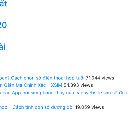
ất
20
ài
 bạn? Cách chọn số điện thoại hợp tuổi
71.044 views
n Giản Mà Chính Xác – XSIM
54.393 views
au các App bói sim phong thủy của các website sim số đẹp
 học – Cách tính con số đường đời
19.059 views