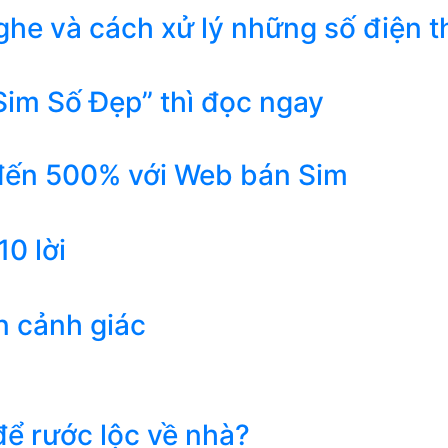
he và cách xử lý những số điện t
Sim Số Đẹp” thì đọc ngay
 đến 500% với Web bán Sim
0 lời
n cảnh giác
ể rước lộc về nhà?