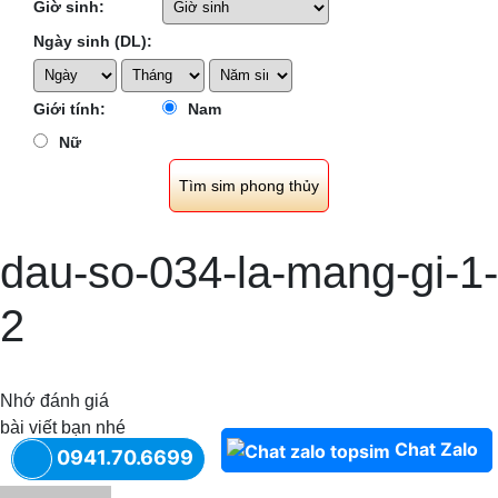
Giờ sinh:
Ngày sinh (DL):
Giới tính:
Nam
Nữ
dau-so-034-la-mang-gi-1-
2
Nhớ đánh giá
bài viết bạn nhé
Chat Zalo
0941.70.6699