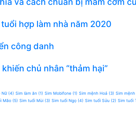
ghĩa và cách chuẩn bị mâm cơm c
 tuổi hợp làm nhà năm 2020
iển công danh
khiến chủ nhân “thảm hại”
p Nữ
(4)
Sim làm ăn
(1)
Sim Mobifone
(1)
Sim mệnh Hoả
(3)
Sim mệnh
ổi Mão
(5)
Sim tuổi Mùi
(3)
Sim tuổi Ngọ
(4)
Sim tuổi Sửu
(2)
Sim tuổi