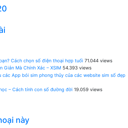
20
ài
 bạn? Cách chọn số điện thoại hợp tuổi
71.044 views
n Giản Mà Chính Xác – XSIM
54.393 views
au các App bói sim phong thủy của các website sim số đẹp
 học – Cách tính con số đường đời
19.059 views
hoại này