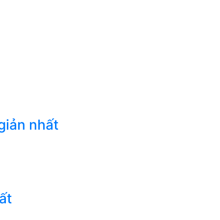
giản nhất
ất