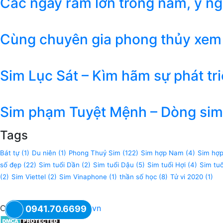
Các ngày rằm lớn trong năm, ý n
Cùng chuyên gia phong thủy xem
Sim Lục Sát – Kìm hãm sự phát tr
Sim phạm Tuyệt Mệnh – Dòng sim 
Tags
Bát tự
(1)
Du niên
(1)
Phong Thuỷ Sim
(122)
Sim hợp Nam
(4)
Sim hợ
số đẹp
(22)
Sim tuổi Dần
(2)
Sim tuổi Dậu
(5)
Sim tuổi Hợi
(4)
Sim tu
(2)
Sim Viettel
(2)
Sim Vinaphone
(1)
thần số học
(8)
Tử vi 2020
(1)
Copyright © 2018
XSIM.vn
0941.70.6699