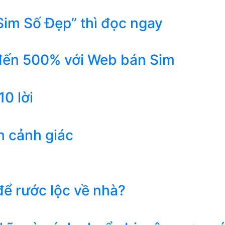
Sim Số Đẹp” thì đọc ngay
 đến 500% với Web bán Sim
0 lời
n cảnh giác
ể rước lộc về nhà?