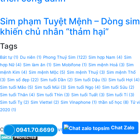
Sim phạm Tuyệt Mệnh – Dòng sim
khiến chủ nhân “thảm hại”
Tags
Bát tự
(1)
Du niên
(1)
Phong Thuỷ Sim
(122)
Sim hợp Nam
(4)
Sim
hợp Nữ
(4)
Sim làm ăn
(1)
Sim Mobifone
(1)
Sim mệnh Hoả
(3)
Sim
mệnh Kim
(4)
Sim mệnh Mộc
(5)
Sim mệnh Thuỷ
(3)
Sim mệnh Thổ
(3)
Sim số đẹp
(22)
Sim tuổi Dần
(2)
Sim tuổi Dậu
(5)
Sim tuổi Hợi
(4)
Sim tuổi Mão
(5)
Sim tuổi Mùi
(3)
Sim tuổi Ngọ
(4)
Sim tuổi Sửu
(2)
Sim tuổi Thân
(4)
Sim tuổi Thìn
(3)
Sim tuổi Tuất
(3)
Sim tuổi Tí
(3)
Sim tuổi Tỵ
(2)
Sim Viettel
(2)
Sim Vinaphone
(1)
thần số học
(8)
Tử vi
2020
(1)
Chat Zalo
Copyright © 2018
XSIM.vn
0941.70.6699