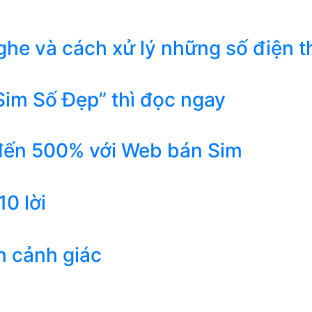
he và cách xử lý những số điện t
Sim Số Đẹp” thì đọc ngay
 đến 500% với Web bán Sim
0 lời
n cảnh giác