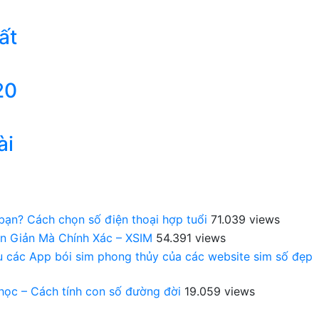
ất
20
ài
 bạn? Cách chọn số điện thoại hợp tuổi
71.039 views
n Giản Mà Chính Xác – XSIM
54.391 views
au các App bói sim phong thủy của các website sim số đẹp
 học – Cách tính con số đường đời
19.059 views