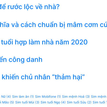
ể rước lộc về nhà?
ghĩa và cách chuẩn bị mâm cơm c
 tuổi hợp làm nhà năm 2020
iển công danh
khiến chủ nhân “thảm hại”
p Nữ
(4)
Sim làm ăn
(1)
Sim Mobifone
(1)
Sim mệnh Hoả
(3)
Sim mệnh
ổi Mão
(5)
Sim tuổi Mùi
(3)
Sim tuổi Ngọ
(4)
Sim tuổi Sửu
(2)
Sim tuổi