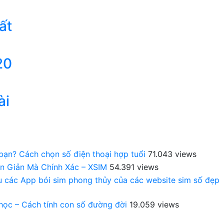
ất
20
ài
 bạn? Cách chọn số điện thoại hợp tuổi
71.043 views
n Giản Mà Chính Xác – XSIM
54.391 views
au các App bói sim phong thủy của các website sim số đẹp
 học – Cách tính con số đường đời
19.059 views