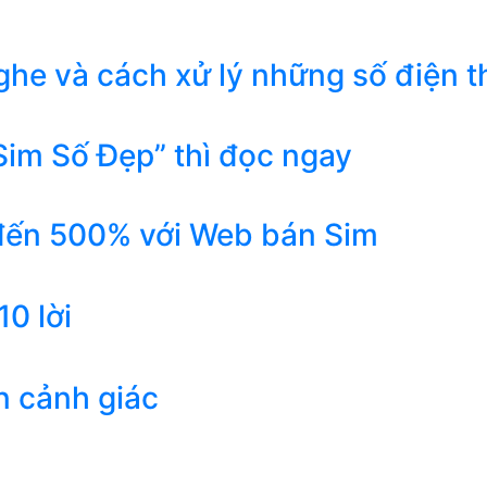
he và cách xử lý những số điện t
Sim Số Đẹp” thì đọc ngay
 đến 500% với Web bán Sim
0 lời
n cảnh giác