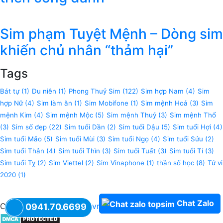
Sim phạm Tuyệt Mệnh – Dòng sim
khiến chủ nhân “thảm hại”
Tags
Bát tự
(1)
Du niên
(1)
Phong Thuỷ Sim
(122)
Sim hợp Nam
(4)
Sim
hợp Nữ
(4)
Sim làm ăn
(1)
Sim Mobifone
(1)
Sim mệnh Hoả
(3)
Sim
mệnh Kim
(4)
Sim mệnh Mộc
(5)
Sim mệnh Thuỷ
(3)
Sim mệnh Thổ
(3)
Sim số đẹp
(22)
Sim tuổi Dần
(2)
Sim tuổi Dậu
(5)
Sim tuổi Hợi
(4)
Sim tuổi Mão
(5)
Sim tuổi Mùi
(3)
Sim tuổi Ngọ
(4)
Sim tuổi Sửu
(2)
Sim tuổi Thân
(4)
Sim tuổi Thìn
(3)
Sim tuổi Tuất
(3)
Sim tuổi Tí
(3)
Sim tuổi Tỵ
(2)
Sim Viettel
(2)
Sim Vinaphone
(1)
thần số học
(8)
Tử vi
2020
(1)
Chat Zalo
Copyright © 2018
XSIM.vn
0941.70.6699