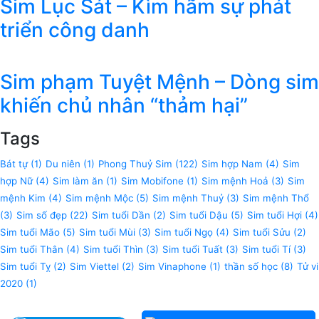
Sim Lục Sát – Kìm hãm sự phát
triển công danh
Sim phạm Tuyệt Mệnh – Dòng sim
khiến chủ nhân “thảm hại”
Tags
Bát tự
(1)
Du niên
(1)
Phong Thuỷ Sim
(122)
Sim hợp Nam
(4)
Sim
hợp Nữ
(4)
Sim làm ăn
(1)
Sim Mobifone
(1)
Sim mệnh Hoả
(3)
Sim
mệnh Kim
(4)
Sim mệnh Mộc
(5)
Sim mệnh Thuỷ
(3)
Sim mệnh Thổ
(3)
Sim số đẹp
(22)
Sim tuổi Dần
(2)
Sim tuổi Dậu
(5)
Sim tuổi Hợi
(4)
Sim tuổi Mão
(5)
Sim tuổi Mùi
(3)
Sim tuổi Ngọ
(4)
Sim tuổi Sửu
(2)
Sim tuổi Thân
(4)
Sim tuổi Thìn
(3)
Sim tuổi Tuất
(3)
Sim tuổi Tí
(3)
Sim tuổi Tỵ
(2)
Sim Viettel
(2)
Sim Vinaphone
(1)
thần số học
(8)
Tử vi
2020
(1)