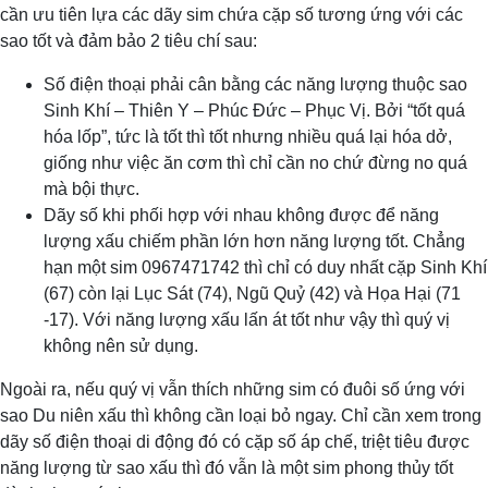
cần ưu tiên lựa các dãy sim chứa cặp số tương ứng với các
sao tốt và đảm bảo 2 tiêu chí sau:
Số điện thoại phải cân bằng các năng lượng thuộc sao
Sinh Khí – Thiên Y – Phúc Đức – Phục Vị. Bởi “tốt quá
hóa lốp”, tức là tốt thì tốt nhưng nhiều quá lại hóa dở,
giống như việc ăn cơm thì chỉ cần no chứ đừng no quá
mà bội thực.
Dãy số khi phối hợp với nhau không được để năng
lượng xấu chiếm phần lớn hơn năng lượng tốt. Chẳng
hạn một sim 0967471742 thì chỉ có duy nhất cặp Sinh Khí
(67) còn lại Lục Sát (74), Ngũ Quỷ (42) và Họa Hại (71
-17). Với năng lượng xấu lấn át tốt như vậy thì quý vị
không nên sử dụng.
Ngoài ra, nếu quý vị vẫn thích những sim có đuôi số ứng với
sao Du niên xấu thì không cần loại bỏ ngay. Chỉ cần xem trong
dãy số điện thoại di động đó có cặp số áp chế, triệt tiêu được
năng lượng từ sao xấu thì đó vẫn là một sim phong thủy tốt