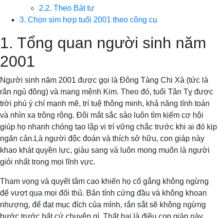
2.2. Theo Bát tự
3. Chọn sim hợp tuổi 2001 theo công cụ
1. Tổng quan người sinh năm
2001
Người sinh năm 2001 được gọi là Đông Tàng Chi Xà (tức là
rắn ngủ đông) và mang mệnh Kim. Theo đó, tuổi Tân Tỵ được
trời phú ý chí mạnh mẽ, trí tuệ thông minh, khả năng tính toán
và nhìn xa trông rộng. Đôi mắt sắc sảo luôn tìm kiếm cơ hội
giúp họ nhanh chóng tạo lập vị trí vững chắc trước khi ai đó kịp
ngăn cản.Là người độc đoán và thích sở hữu, con giáp này
khao khát quyền lực, giàu sang và luôn mong muốn là người
giỏi nhất trong mọi lĩnh vực.
Tham vọng và quyết tâm cao khiến họ cố gắng không ngừng
để vượt qua mọi đối thủ. Bản tính cứng đầu và không khoan
nhượng, để đạt mục đích của mình, rắn sắt sẽ không ngừng
bước trước bất cứ chuyện gì. Thất bại là điều con giáp này