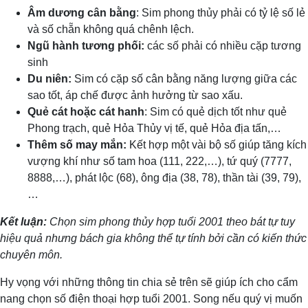
Âm dương cân bằng
: Sim phong thủy phải có tỷ lệ số lẻ
và số chẵn không quá chênh lệch.
Ngũ hành tương phối:
các số phải có nhiều cặp tương
sinh
Du niên:
Sim có cặp số cân bằng năng lượng giữa các
sao tốt, áp chế được ảnh hưởng từ sao xấu.
Quẻ cát hoặc cát hanh
: Sim có quẻ dịch tốt như quẻ
Phong trạch, quẻ Hỏa Thủy vị tế, quẻ Hỏa địa tấn,…
Thêm số may mắn:
Kết hợp một vài bộ số giúp tăng kích
vượng khí như số tam hoa (111, 222,…), tứ quý (7777,
8888,…), phát lộc (68), ông địa (38, 78), thần tài (39, 79),
…
Kết luận:
Chọn sim phong thủy hợp tuổi 2001 theo bát tự tuy
hiệu quả nhưng bách gia không thể tự tính bởi cần có kiến thức
chuyên môn.
Hy vọng với những thông tin chia sẻ trên sẽ giúp ích cho cẩm
nang chọn số điện thoại hợp tuổi 2001. Song nếu quý vị muốn