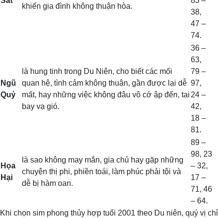
Sát
83 –
khiến gia đình không thuận hòa.
38,
47 –
74.
36 –
63,
là hung tinh trong Du Niên, cho biết các mối
79 –
Ngũ
quan hệ, tình cảm không thuận, gần được lại dễ
97,
Quỷ
mất, hay những việc không đâu vô cớ ập đến, tai
24 –
bay vạ gió.
42,
18 –
81.
89 –
98, 23
là sao không may mắn, gia chủ hay gặp những
Họa
– 32,
chuyện thị phi, phiền toái, làm phúc phải tội và
Hại
17 –
dễ bị hàm oan.
71, 46
– 64.
Khi chọn sim phong thủy hợp tuổi 2001 theo Du niên, quý vị chỉ