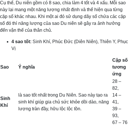
Cụ thể, Du niên gồm có 8 sao, chia làm 4 tốt và 4 xấu. Mỗi sao
này lại mang một năng lượng nhất định và thể hiện qua từng
cặp số khác nhau. Khi một ai đó sử dụng dãy số chứa các cặp
số đó thì năng lượng của sao Du niên sẽ gây ra ảnh hưởng
đến vận thế của thân chủ.
4 sao tốt:
Sinh Khí, Phúc Đức (Diên Niên), Thiên Y, Phục
Vị
Cặp số
Sao
Ý nghĩa
tương
ứng
28 –
82,
là sao tốt nhất trong Du Niên. Sao này tạo ra
14 –
Sinh
sinh khí giúp gia chủ sức khỏe dồi dào, năng
41,
Khí
lượng tràn đầy, hữu lộc lộc tồn.
39 –
93,
67 – 76