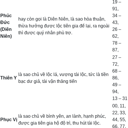
19 –
91,
Phúc
34 –
hay còn gọi là Diên Niên, là sao hòa thuận,
Đức
43,
thừa hưởng được lộc tiên gia để lại, ra ngoài
(Diên
26 –
thì được quý nhân phù trợ.
Niên)
62,
78 –
87,
27 –
72,
68 –
là sao chủ về lộc lá, vượng tài lộc, tức là tiền
Thiên Y
86,
bạc dư giả, tài vận thăng tiến
49 –
94,
13 – 31
00, 11,
22, 33,
là sao chủ về bình yên, an lành, hạnh phúc,
Phục Vị
44, 55,
được gia tiên gia hộ độ trì, thu hút tài lộc.
66, 77,