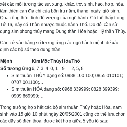
xét các mối tương tác sự, xung, khắc, trợ, sinh, hao, hợp, hóa,
tám thiên can địa chi của bốn trụ năm, tháng, ngày, giờ sinh.
Qua công thức tính độ vượng của ngũ hành. Có thể thấy trong
Tứ Trụ này có Thân nhược thuộc hành Thổ. Do đó, cần sử
dụng sim phong thủy mang Dụng thần Hỏa hoặc Hỷ thần Thủy.
Căn cứ vào bảng số tương ứng các ngũ hành mệnh để xác
định các bộ số theo dụng thần:
Mệnh
Kim
Mộc
Thủy
Hỏa
Thổ
Số tương ứng
6, 7
3, 4
0, 1
9
2, 5, 8
Sim thuần THỦY dạng số: 0988 100 100; 0855 010101;
0707 001100;….
Sim thuần HỎA dạng số: 0968 339999; 0828 399399;
0909 669999;…
Trong trường hợp hết các bộ sim thuần Thủy hoặc Hỏa, nam
sinh vào 15 giờ 10 phút ngày 20/05/2001 cũng có thể lựa chọn
các dãy số điện thoại được kết hợp giữa 5 yếu tố sau: