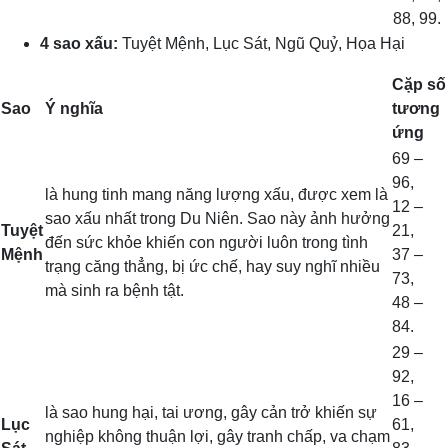
88, 99.
4 sao xấu:
Tuyệt Mệnh, Lục Sát, Ngũ Quỷ, Họa Hại
Cặp số
Sao
Ý nghĩa
tương
ứng
69 –
96,
là hung tinh mang năng lượng xấu, được xem là
12 –
sao xấu nhất trong Du Niên. Sao này ảnh hưởng
Tuyệt
21,
đến sức khỏe khiến con người luôn trong tình
Mệnh
37 –
trạng căng thẳng, bị ức chế, hay suy nghĩ nhiều
73,
mà sinh ra bệnh tật.
48 –
84.
29 –
92,
16 –
là sao hung hại, tai ương, gây cản trở khiến sự
Lục
61,
nghiệp không thuận lợi, gây tranh chấp, va chạm