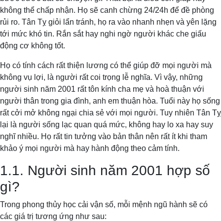
không thể chấp nhận. Họ sẽ canh chừng 24/24h để đề phòng
rủi ro. Tân Tỵ giỏi lẩn tránh, họ ra vào nhanh nhẹn và yên lặng
tới mức khó tin. Rắn sắt hay nghi ngờ người khác che giấu
động cơ không tốt.
Họ có tính cách rất thiện lương có thể giúp đỡ mọi người mà
không vụ lợi, là người rất coi trọng lễ nghĩa. Vì vậy, những
người sinh năm 2001 rất tôn kính cha mẹ và hoà thuận với
người thân trong gia đình, anh em thuận hòa. Tuổi này họ sống
rất cởi mở không ngại chia sẻ với mọi người. Tuy nhiên Tân Tỵ
lại là người sống lạc quan quá mức, không hay lo xa hay suy
nghĩ nhiều. Họ rất tin tưởng vào bản thân nên rất ít khi tham
khảo ý mọi người mà hay hành động theo cảm tính.
1.1. Người sinh năm 2001 hợp số
gì?
Trong phong thủy học cải vận số, mỗi mệnh ngũ hành sẽ có
các giá trị tương ứng như sau: