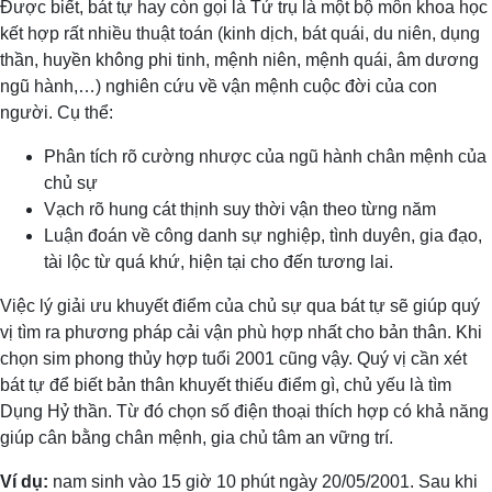
Được biết, bát tự hay còn gọi là Tứ trụ là một bộ môn khoa học
kết hợp rất nhiều thuật toán (kinh dịch, bát quái, du niên, dụng
thần, huyền không phi tinh, mệnh niên, mệnh quái, âm dương
ngũ hành,…) nghiên cứu về vận mệnh cuộc đời của con
người. Cụ thể:
Phân tích rõ cường nhược của ngũ hành chân mệnh của
chủ sự
Vạch rõ hung cát thịnh suy thời vận theo từng năm
Luận đoán về công danh sự nghiệp, tình duyên, gia đạo,
tài lộc từ quá khứ, hiện tại cho đến tương lai.
Việc lý giải ưu khuyết điểm của chủ sự qua bát tự sẽ giúp quý
vị tìm ra phương pháp cải vận phù hợp nhất cho bản thân. Khi
chọn sim phong thủy hợp tuổi 2001 cũng vậy. Quý vị cần xét
bát tự để biết bản thân khuyết thiếu điểm gì, chủ yếu là tìm
Dụng Hỷ thần. Từ đó chọn số điện thoại thích hợp có khả năng
giúp cân bằng chân mệnh, gia chủ tâm an vững trí.
Ví dụ:
nam sinh vào 15 giờ 10 phút ngày 20/05/2001. Sau khi