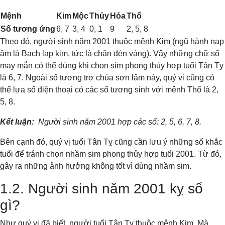
Mệnh
Kim
Mộc
Thủy
Hỏa
Thổ
Số tương ứng
6, 7
3, 4
0, 1
9
2, 5, 8
Theo đó, người sinh năm 2001 thuộc mệnh Kim (ngũ hành nạp
âm là Bạch lạp kim, tức là chân đèn vàng). Vậy những chữ số
may mắn có thể dùng khi chọn sim phong thủy hợp tuổi Tân Tỵ
là 6, 7. Ngoài số tương trợ chúa sơn lâm này, quý vị cũng có
thể lựa số điện thoại có các số tương sinh với mệnh Thổ là 2,
5, 8.
Kết luận:
Người sinh năm 2001 hợp các số: 2, 5, 6, 7, 8.
Bên cạnh đó, quý vị tuổi Tân Tỵ cũng cần lưu ý những số khắc
tuổi để tránh chọn nhầm sim phong thủy hợp tuổi 2001. Từ đó,
gây ra những ảnh hưởng không tốt vì dùng nhầm sim.
1.2. Người sinh năm 2001 kỵ số
gì?
Như quý vị đã biết, người tuổi Tân Tỵ thuộc mệnh Kim. Mà