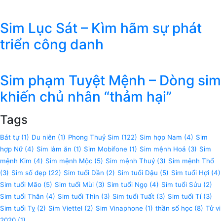
Sim Lục Sát – Kìm hãm sự phát
triển công danh
Sim phạm Tuyệt Mệnh – Dòng sim
khiến chủ nhân “thảm hại”
Tags
Bát tự
(1)
Du niên
(1)
Phong Thuỷ Sim
(122)
Sim hợp Nam
(4)
Sim
hợp Nữ
(4)
Sim làm ăn
(1)
Sim Mobifone
(1)
Sim mệnh Hoả
(3)
Sim
mệnh Kim
(4)
Sim mệnh Mộc
(5)
Sim mệnh Thuỷ
(3)
Sim mệnh Thổ
(3)
Sim số đẹp
(22)
Sim tuổi Dần
(2)
Sim tuổi Dậu
(5)
Sim tuổi Hợi
(4)
Sim tuổi Mão
(5)
Sim tuổi Mùi
(3)
Sim tuổi Ngọ
(4)
Sim tuổi Sửu
(2)
Sim tuổi Thân
(4)
Sim tuổi Thìn
(3)
Sim tuổi Tuất
(3)
Sim tuổi Tí
(3)
Sim tuổi Tỵ
(2)
Sim Viettel
(2)
Sim Vinaphone
(1)
thần số học
(8)
Tử vi
2020
(1)