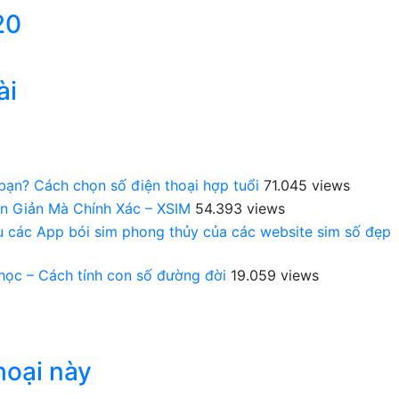
20
ài
 bạn? Cách chọn số điện thoại hợp tuổi
71.045 views
n Giản Mà Chính Xác – XSIM
54.393 views
au các App bói sim phong thủy của các website sim số đẹp
 học – Cách tính con số đường đời
19.059 views
hoại này