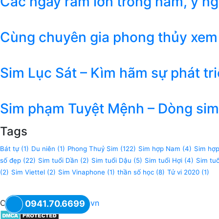
Các ngày rằm lớn trong năm, ý n
Cùng chuyên gia phong thủy xem
Sim Lục Sát – Kìm hãm sự phát tr
Sim phạm Tuyệt Mệnh – Dòng sim 
Tags
Bát tự
(1)
Du niên
(1)
Phong Thuỷ Sim
(122)
Sim hợp Nam
(4)
Sim hợ
số đẹp
(22)
Sim tuổi Dần
(2)
Sim tuổi Dậu
(5)
Sim tuổi Hợi
(4)
Sim tu
(2)
Sim Viettel
(2)
Sim Vinaphone
(1)
thần số học
(8)
Tử vi 2020
(1)
Copyright © 2018
XSIM.vn
0941.70.6699