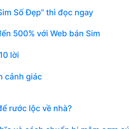
Sim Số Đẹp” thì đọc ngay
 đến 500% với Web bán Sim
0 lời
n cảnh giác
ể rước lộc về nhà?