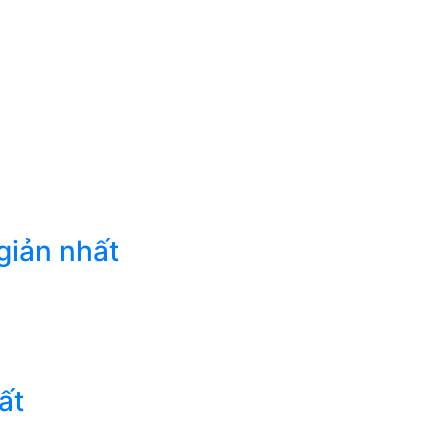
giản nhất
ất