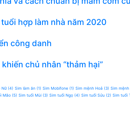
ghĩa và cách chuẩn bị mâm cơm c
 tuổi hợp làm nhà năm 2020
iển công danh
khiến chủ nhân “thảm hại”
p Nữ
(4)
Sim làm ăn
(1)
Sim Mobifone
(1)
Sim mệnh Hoả
(3)
Sim mệnh
ổi Mão
(5)
Sim tuổi Mùi
(3)
Sim tuổi Ngọ
(4)
Sim tuổi Sửu
(2)
Sim tuổi