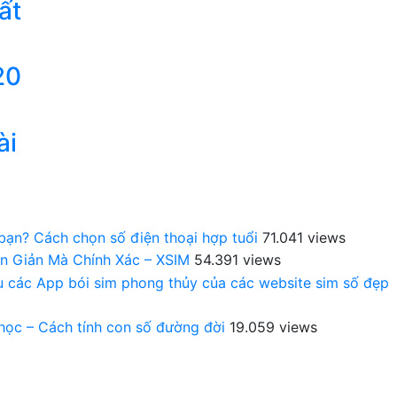
ất
20
ài
 bạn? Cách chọn số điện thoại hợp tuổi
71.041 views
n Giản Mà Chính Xác – XSIM
54.391 views
au các App bói sim phong thủy của các website sim số đẹp
 học – Cách tính con số đường đời
19.059 views