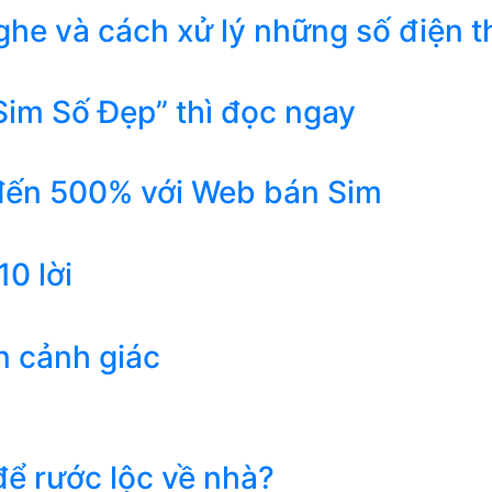
he và cách xử lý những số điện t
Sim Số Đẹp” thì đọc ngay
 đến 500% với Web bán Sim
0 lời
n cảnh giác
ể rước lộc về nhà?