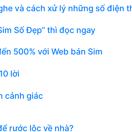
he và cách xử lý những số điện t
Sim Số Đẹp” thì đọc ngay
 đến 500% với Web bán Sim
0 lời
n cảnh giác
ể rước lộc về nhà?