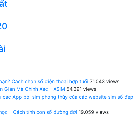
ất
20
ài
 bạn? Cách chọn số điện thoại hợp tuổi
71.043 views
n Giản Mà Chính Xác – XSIM
54.391 views
au các App bói sim phong thủy của các website sim số đẹp
 học – Cách tính con số đường đời
19.059 views