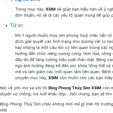
Trong mục này,
XSIM
sẽ giúp bạn hiểu hơn về ý ngh
đơn thuần, nó sẽ là các yếu tố quan trọng để góp 
Tử vi
:
Khi 1 người muốn mua sim phong thuỷ chắc hẳn tử 
đích giải quyết các tình trạng như dương vật to ho
hay không là một câu hỏi có liên quan trong các n
hưởng đến chức năng cương cứng. Hơn nữa, nồng độ 
đầy đủ để tăng cường hiệu suất thân mật. Bằng cách
ngủ ảnh hưởng đáng kể đến sức khỏe tổng thể và sự
mẽ và làm giảm các mối quan tâm liên quan. Bệnh
chuyên mục này,
XSIM
còn muốn cho các bạn thấy 
Nói về ước mơ xa xôi thì
Blog Phong Thủy Sim XSIM
còn m
duyên vợ chồng, tra tuổi khắc hợp
….Nói chung, bạn sẽ tìm
Blog Phong Thuỷ Sim chắc không mới mẻ gì trên thị trường, 
nhé.