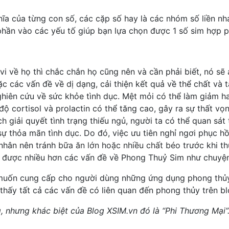
ĩa của từng con số, các cặp số hay là các nhóm số liền nh
phần vào các yếu tố giúp bạn lựa chọn được 1 số sim hợp 
vi về họ thì chắc chắn họ cũng nên và cần phải biết, nó s
ặc các vấn đề về dị dạng, cải thiện kết quả về thể chất và
ghiên cứu về sức khỏe tình dục. Mệt mỏi có thể làm giảm h
cortisol và prolactin có thể tăng cao, gây ra sự thất vọn
 giải quyết tình trạng thiếu ngủ, người ta có thể quan sát
 thỏa mãn tình dục. Do đó, việc ưu tiên nghỉ ngơi phục hồi
 nhân nên tránh
bữa ăn lớn hoặc nhiều chất béo
trước khi th
được nhiều hơn các vấn đề về Phong Thuỷ Sim như chuyện 
uốn cung cấp cho người dùng những ứng dụng phong thủ
 thấy tất cả các vấn đề có liên quan đến phong thủy trên b
nhưng khác biệt của Blog XSIM.vn đó là “Phi Thương Mại”. K