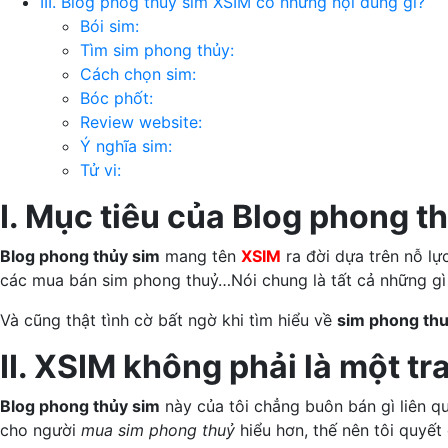
III. Blog phog thủy sim XSIM có những nội dung gì?
Bói sim:
Tìm sim phong thủy:
Cách chọn sim:
Bóc phốt:
Review website:
Ý nghĩa sim:
Tử vi:
I. Mục tiêu của Blog phong t
Blog phong thủy sim
mang tên
XSIM
ra đời dựa trên nỗ l
các mua bán sim phong thuỷ…Nói chung là tất cả những gì
Và cũng thật tình cờ bất ngờ khi tìm hiểu về
sim phong th
II. XSIM không phải là một t
Blog phong thủy sim
này của tôi chẳng buôn bán gì liên qu
cho người
mua sim phong thuỷ
hiểu hơn, thế nên tôi quyết 