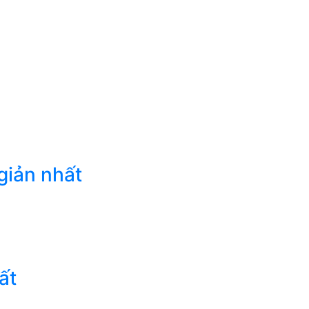
giản nhất
ất