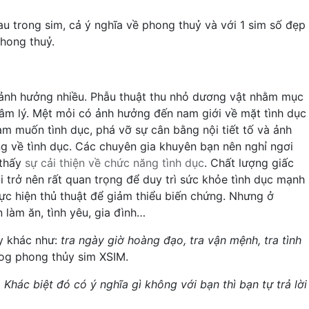
au trong sim, cả ý nghĩa về phong thuỷ và với 1 sim số đẹp
phong thuỷ.
ẽ ảnh hưởng nhiều. Phẫu thuật thu nhỏ dương vật nhằm mục
 tâm lý. Mệt mỏi có ảnh hưởng đến nam giới về mặt tình dục
am muốn tình dục, phá vỡ sự cân bằng nội tiết tố và ảnh
g về tình dục. Các chuyên gia khuyên bạn nên nghỉ ngơi
 thấy
sự cải thiện về chức năng tình dục
. Chất lượng giấc
 trở nên rất quan trọng để duy trì sức khỏe tình dục mạnh
ực hiện thủ thuật để giảm thiểu biến chứng. Nhưng ở
làm ăn, tình yêu, gia đình…
y khác như:
tra ngày giờ hoàng đạo, tra vận mệnh, tra tình
log phong thủy sim XSIM.
hác biệt đó có ý nghĩa gì không với bạn thì bạn tự trả lời